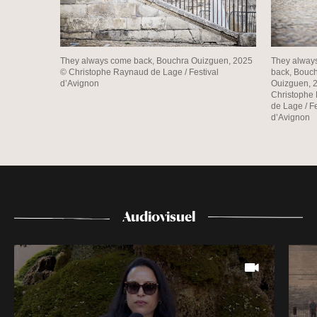
They always come back, Bouchra Ouizguen, 2025
They alway
© Christophe Raynaud de Lage / Festival
back, Bouc
d’Avignon
Ouizguen, 
Christophe
de Lage / Fe
d’Avignon
Audiovisuel