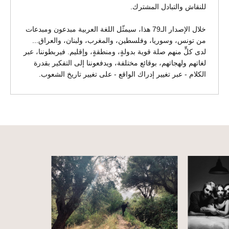
للنقاش والتبادل المشترك.
خلال الإصدار الـ79 هذا، سيمثّل اللغة العربية مبدعون ومبدعات
من تونس، وسوريا، وفلسطين، والمغرب، ولبنان، والعراق...
لدى كلٍّ منهم صلة قوية بدولةٍ، ومنطقةٍ، وإقليم. فيربطوننا، عبر
لغاتهم ولهجاتهم، بوقائع مختلفة، ويدفعوننا إلى التفكير بقدرة
الكلام - عبر تغيير إدراك الواقع - على تغيير تاريخ الشعوب.