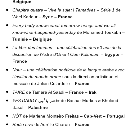
Belgique
Chapitre quatre – Vive le sujet ! Tentatives – Série 1
de
Wael Kadour –
Syrie – France
Every-body-knows-what-tomorrow-brings-and-we-all-
know-what-happened-yesterday
de Mohamed Toukabri –
Tunisie – Belgique
La Voix des femmes – une célébration des 50 ans de la
disparition de l’Astre d’Orient
Oum Kalthoum
–
Égypte –
France
Nour – une célébration poétique de la langue arabe avec
l’Institut du monde arabe
sous la direction artistique et
musicale de Julien Colardelle –
France
TAIRE
de Tamara Al Saadi –
France – Irak
YES DADDY حاضر يا أبي
de Bashar Murkus & Khulood
Basel –
Palestine
NÔT
de Marlene Monteiro Freitas –
Cap-Vert – Portugal
Radio Live
de Aurélie Charon –
France