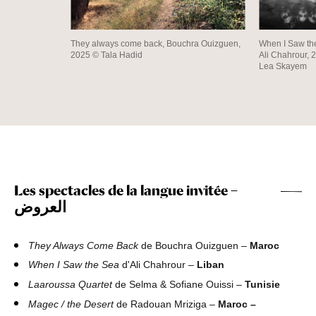
They always come back, Bouchra Ouizguen,
When I Saw th
2025 © Tala Hadid
Ali Chahrour, 
Lea Skayem
Les spectacles de la langue invitée –
العروض
They Always Come Back
de Bouchra Ouizguen –
Maroc
When I Saw the Sea
d'Ali Chahrour –
Liban
Laaroussa Quartet
de Selma & Sofiane Ouissi –
Tunisie
Magec / the Desert
de Radouan Mriziga –
Maroc –