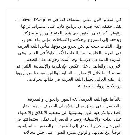
في المقام الأول، تعني استضافة لغة في Festival d’Avignon،
تقبّل حقيقة عدم قدرة أي برنامجٍ كان، على استنزاف ثرائها
وتنوعها. كما تعني العثور، في هذه اللغة، على إلهامٍ يحرّكنا،
ويدفعنا إلى الشروع برحلات، واكتشافات، وإلى بناء الحوار،
وإلى الذهاب حيث لم نكن نجرؤ من دونها. فتأتي اللغة العربية
في المرتبة الخامسة بين اللغات الأكثر تداولاً في العالم، وفي
المرتبة الثانية في فرنسا، وقد أثبتت وجودها على الصعيد
الأوروبي والعالمي. على عكس الإنجليزية والإسبانية، اللتين تم
استضافتهما خلال الإصدارات السابقة واللتين توسعتا من أوروبا
إلى بقية العالم، تحمل اللغة العربية في طياتها تحركات،
ورحلات، وروايات مختلفة.
غالباً ما تقع اللغة العربية، لغة التنور، والحوار، والمعرفة،
والتواصل - في سياق يميل بشدّة إلى التطرف - رهينة تجار
العنف والكراهية الذين ينسبونها إلى مفاهيم الانغلاق والانطواء
على الذات، والأصولية، وصدام الحضارات. تمثّل استضافتها في
المهرجان، اختيار التصدي إلى التعقيدات والصعوبات السياسية
عوضاً عن تفاديها، والوثوق بقدرة الفنون على خلق مجالات