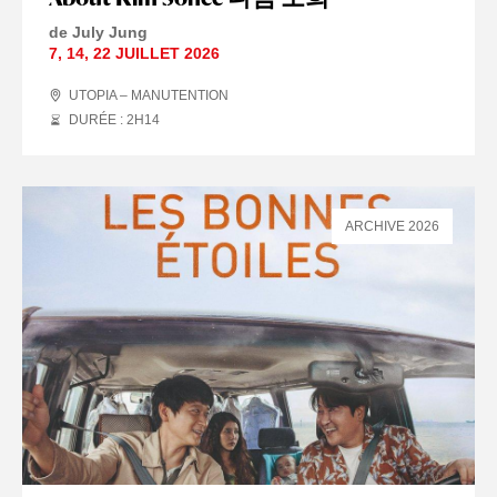
de July Jung
7
,
14
,
22 JUILLET
2026
UTOPIA – MANUTENTION
DURÉE : 2
H
14
ARCHIVE 2026