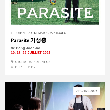
TERRITOIRES CINÉMATOGRAPHIQUES
Parasite 기생충
de Bong Joon-ho
10
,
18
,
25 JUILLET
2026
UTOPIA – MANUTENTION
DURÉE : 2
H
12
ARCHIVE 2026