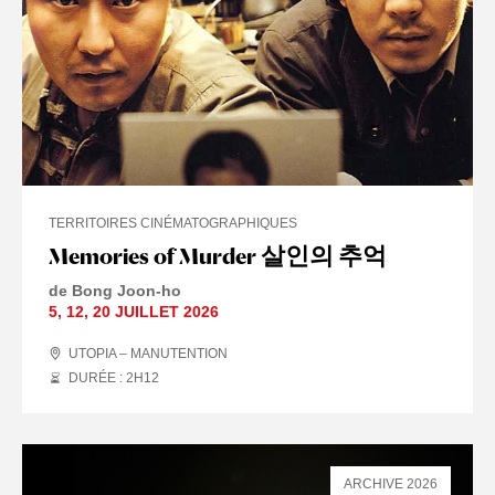
TERRITOIRES CINÉMATOGRAPHIQUES
Memories of Murder 살인의 추억
de Bong Joon-ho
5
,
12
,
20 JUILLET
2026
UTOPIA – MANUTENTION
DURÉE : 2
H
12
ARCHIVE 2026