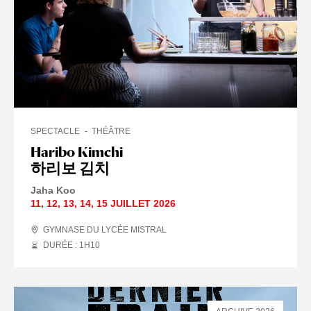
SPECTACLE
THÉÂTRE
Haribo Kimchi
하리보 김치
Jaha Koo
11
,
12
,
13
,
14
,
15 JUILLET
2026
GYMNASE DU LYCÉE MISTRAL
DURÉE : 1
H
10