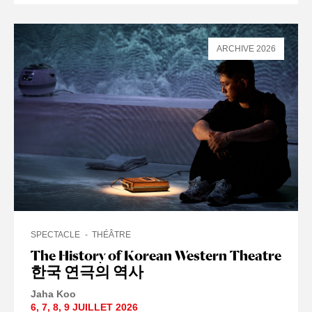
ARCHIVE 2026
SPECTACLE
THÉÂTRE
The History of Korean Western Theatre
한국 연극의 역사
Jaha Koo
6
,
7
,
8
,
9 JUILLET
2026