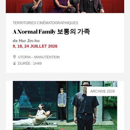
TERRITOIRES CINÉMATOGRAPHIQUES
A Normal Family 보통의 가족
de Hur Jin-ho
9
,
18
,
24 JUILLET
2026
UTOPIA – MANUTENTION
DURÉE : 1
H
49
ARCHIVE 2026