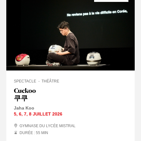
SPECTACLE
THÉÂTRE
Cuckoo
쿠쿠
Jaha Koo
5
,
6
,
7
,
8 JUILLET
2026
GYMNASE DU LYCÉE MISTRAL
DURÉE : 55
MIN