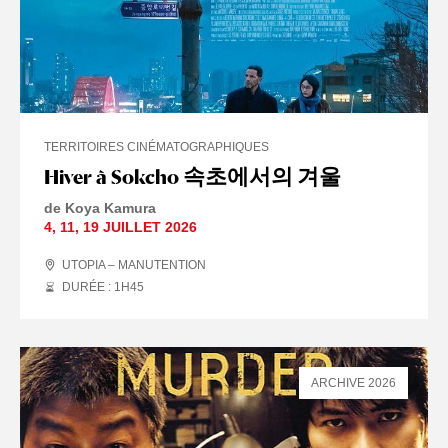
TERRITOIRES CINÉMATOGRAPHIQUES
Hiver à Sokcho 속초에서의 겨울
de Koya Kamura
4
,
11
,
19 JUILLET
2026
UTOPIA – MANUTENTION
DURÉE : 1
H
45
ARCHIVE 2026