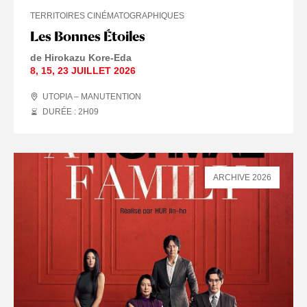
TERRITOIRES CINÉMATOGRAPHIQUES
Les Bonnes Étoiles
de Hirokazu Kore-Eda
8
,
15
,
23 JUILLET
2026
UTOPIA – MANUTENTION
DURÉE : 2
H
09
ARCHIVE 2026