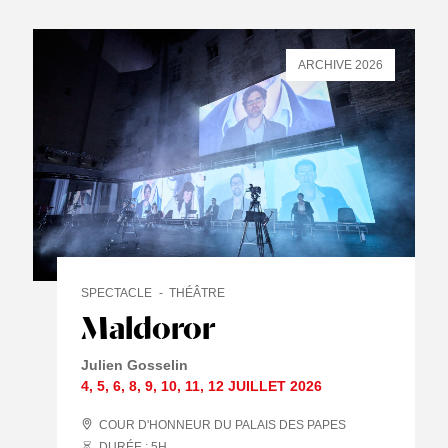
ARCHIVE 2026
SPECTACLE
THÉÂTRE
Maldoror
Julien Gosselin
4
,
5
,
6
,
8
,
9
,
10
,
11
,
12 JUILLET
2026
COUR D'HONNEUR DU PALAIS DES PAPES
DURÉE : 5
H