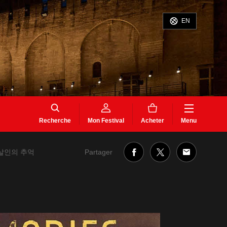
EN
Recherche
Mon Festival
Acheter
Menu
Partager
er 살인의 추억