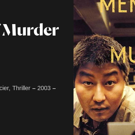
 Murder
ier, Thriller
–
2003
–