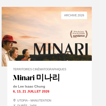
ARCHIVE 2026
TERRITOIRES CINÉMATOGRAPHIQUES
Minari 미나리
de Lee Isaac Chung
6
,
13
,
21 JUILLET
2026
UTOPIA – MANUTENTION
DURÉE : 1
H
56