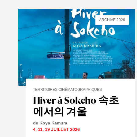
ARCHIVE 2026
TERRITOIRES CINÉMATOGRAPHIQUES
Hiver à Sokcho 속초
에서의 겨울
de Koya Kamura
4
,
11
,
19 JUILLET
2026