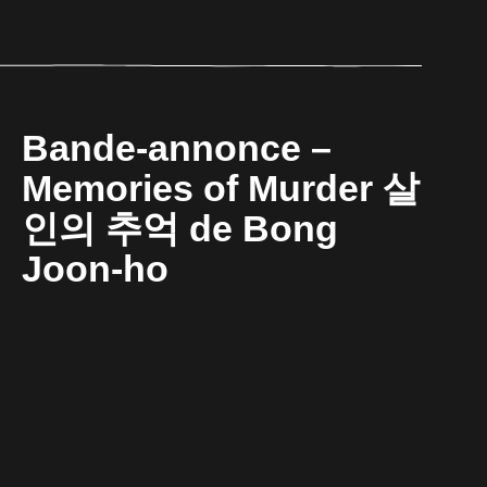
Bande-annonce –
Memories of Murder 살
인의 추억 de Bong
Joon-ho