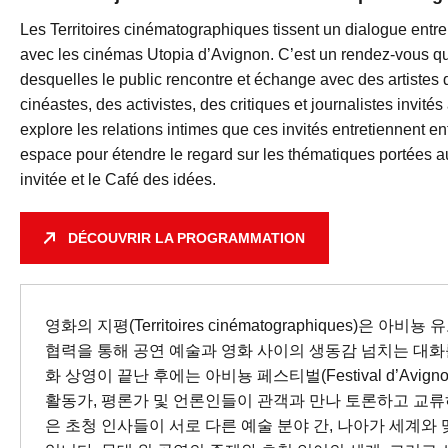
Les Territoires cinématographiques tissent un dialogue entre
avec les cinémas Utopia d’Avignon. C’est un rendez-vous quot
desquelles le public rencontre et échange avec des artistes
cinéastes, des activistes, des critiques et journalistes invit
explore les relations intimes que ces invités entretiennent en
espace pour étendre le regard sur les thématiques portées au 
invitée et le Café des idées.
DÉCOUVRIR LA PROGRAMMATION
영화의 지평(Territoires cinématographiques)은 아비뇽 
협력을 통해 공연 예술과 영화 사이의 생동감 넘치는 대화
화 상영이 끝난 후에는 아비뇽 페스티벌(Festival d’Avig
활동가, 평론가 및 언론인들이 관객과 만나 토론하고 교류
은 초청 인사들이 서로 다른 예술 분야 간, 나아가 세계와