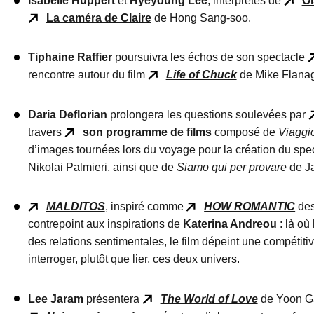
Isabelle Huppert
et
Hyeyoung Lee
, interprètes de
O
La caméra de Claire
de Hong Sang-soo.
Tiphaine Raffier
poursuivra les échos de son spectacle
rencontre autour du film
Life of Chuck
de Mike Flana
Daria Deflorian
prolongera les questions soulevées par
travers
son programme de films
composé de
Viaggio
d’images tournées lors du voyage pour la création du spec
Nikolai Palmieri, ainsi que de
Siamo qui per provare
de Ja
MALDITOS
, inspiré comme
HOW ROMANTIC
des
contrepoint aux inspirations de
Katerina Andreou
: là où
des relations sentimentales, le film dépeint une compétiti
interroger, plutôt que lier, ces deux univers.
Lee Jaram
présentera
The World of Love
de Yoon Ga