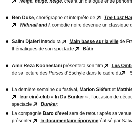
Neige, neige, neige
, créant un dialogue entre perfor
Ben Duke
, chorégraphe et interprète de
The Last Ha
Withnail and I
, comédie noire devenue un classique d
Salim Djaferi
introduira
Main basse sur la ville
de Fra
thématiques de son spectacle
Bâtir
.
Amir Reza Koohestani
présentera son film
Les Omb
de sa lecture des
Perses
d’Eschyle dans le cadre du
S
La dernière semaine du festival,
Marion Siéfert
et
Matthi
leur ciné-club « In Da Bunker »
: l'occasion de décou
spectacle
Bunker
.
La compagnie
Baro d'evel
sera de retour après sa venu
présenter
le documentaire éponyme
réalisé par Sal