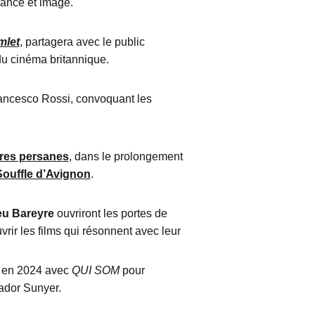
mance et image.
mlet
, partagera avec le public
u cinéma britannique.
ncesco Rossi, convoquant les
res persanes
, dans le prolongement
ouffle d’Avignon
.
eu Bareyre
ouvriront les portes de
vrir les films qui résonnent avec leur
e en 2024 avec
QUI SOM
pour
vador Sunyer.