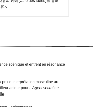
 카페(Café des idées)를 통해
니다.
rience scénique et entrent en résonance
u prix d’interprétation masculine au
lleur acteur pour
L’Agent secret
de
lla
.