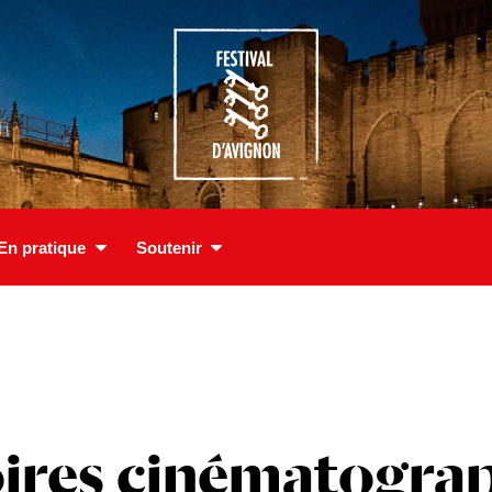
En pratique
Soutenir
oires cinématogra