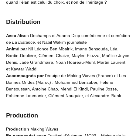
quand l’élan est celui du choix, et non de l’héritage ?
Distribution
Avec
Alison Dechamps et Adama Diop comédienne et comédien
de
La Distance,
et Nabil Wakim journaliste
Animé par
Nil Léonce Ben Mbairik, Imane Bensouda, Léa
Bardin-Doulière, Clément Chaize, Maylee Fiuzza, Maëlice Joyce
Denis, Jade Grandmaire, Noan Hoareau-Muhl, Martin Laurent
et Kawtar Waddi
Accompagnés par
l’équipe de Making Waves (France) et Les
Bonnes Ondes (Maroc) : Mohammed Bensaber, Hélène
Bensoussan, Antoine Chao, Mehdi El Kindi, Pauline Josse,
Fabienne Laumonier, Clément Nouguier, et Alexandre Plank
Production
Production
Making Waves
En partenariat avec
Festival d’Avignon, MC93 – Maison de la