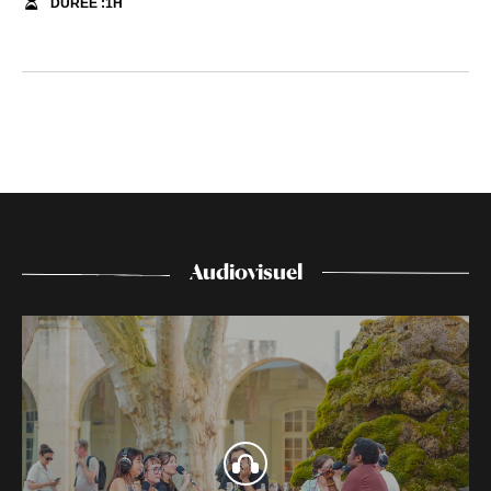
DURÉE :
1
H
Audiovisuel