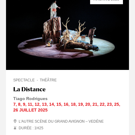
SPECTACLE
THÉÂTRE
La Distance
Tiago Rodrigues
7
,
8
,
9
,
11
,
12
,
13
,
14
,
15
,
16
,
18
,
19
,
20
,
21
,
22
,
23
,
25
,
26 JUILLET
2025
L'AUTRE SCÈNE DU GRAND AVIGNON – VEDÈNE
DURÉE : 1
H
25