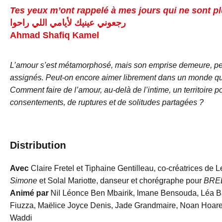
Tes yeux m’ont rappelé à mes jours qui ne sont p
رجعوني عينيك لأيامي اللي راحوا
Ahmad Shafiq Kamel
L’amour s’est métamorphosé, mais son emprise demeure, pesa
assignés. Peut-on encore aimer librement dans un monde qui
Comment faire de l’amour, au-delà de l’intime, un territoire p
consentements, de ruptures et de solitudes partagées ?
Distribution
Avec
Claire Fretel et Tiphaine Gentilleau, co-créatrices de 
Simone
et Solal Mariotte, danseur et chorégraphe pour
BRE
Animé par
Nil Léonce Ben Mbairik, Imane Bensouda, Léa B
Fiuzza, Maëlice Joyce Denis, Jade Grandmaire, Noan Hoare
Waddi