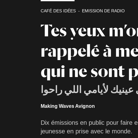
CAFÉ DES IDÉES
EMISSION DE RADIO
Tes yeux m’o
rappelé à me
qui ne sont 
عينيك لأيامي اللي راحوا
Making Waves Avignon
Dix émissions en public pour faire e
jeunesse en prise avec le monde.