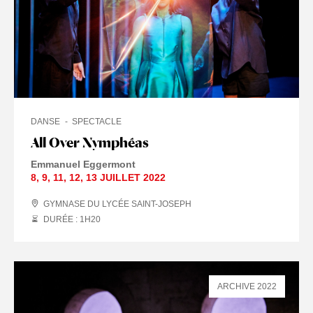
DANSE
SPECTACLE
All Over Nymphéas
Emmanuel Eggermont
8
,
9
,
11
,
12
,
13 JUILLET
2022
GYMNASE DU LYCÉE SAINT-JOSEPH
DURÉE : 1
H
20
ARCHIVE 2022