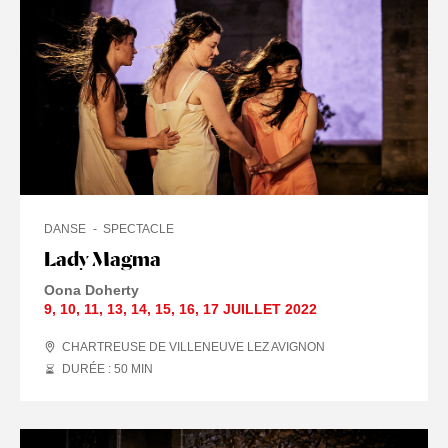
DANSE
SPECTACLE
Lady Magma
Oona Doherty
9
,
10
,
11
,
13
,
14
,
15
,
16
,
17 JUILLET
2022
CHARTREUSE DE VILLENEUVE LEZ AVIGNON
DURÉE : 50
MIN