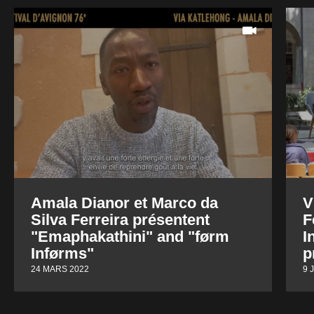
Amala Dianor et Marco da
V
Silva Ferreira présentent
F
"Emaphakathini" and "førm
I
Inførms"
p
24 MARS 2022
9 