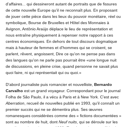
d'affaires... qui dessineront autant de portraits que de fissures
de cette nouvelle Europe qu'il ne reconnaît plus. En proposant
de jouer cette pièce dans les lieux du pouvoir monétaire, réel ou
symbolique, Bourse de Bruxelles et Hôtel des Monnaies à
Avignon, Antônio Araújo déplace le lieu de représentation et
nous entraîne physiquement à repenser notre rapport à ces
centres économiques. En dehors de tout discours dogmatique
mais à hauteur de femmes et d'hommes qui se croisent, se
parlent, rêvent, angoissent, Dire ce qu'on ne pense pas dans
des langues qu'on ne parle pas pourrait être «une longue nuit
de discussions, en pleine crise, quand personne ne savait plus
quoi faire, ni qui représentait qui ou quoi.»
D'abord journaliste puis romancier et nouvelliste,
Bernardo
Carvalho
est un grand voyageur. Correspondant pour le journal
Folha de São Paulo, il a vécu à Paris et à New York. C'est avec
Aberration
, recueil de nouvelles publié en 1993, qu'il connaît un
premier succès qui ne se démentira plus. Ses œuvres
romanesques considérées comme des « fictions documentées »
sont au nombre de huit, dont
Neuf nuits
, qui se déroule sur les