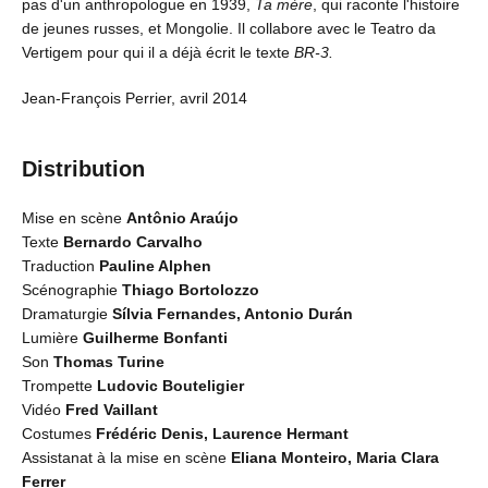
pas d'un anthropologue en 1939,
Ta mère
, qui raconte l'histoire
de jeunes russes, et Mongolie. Il collabore avec le Teatro da
Vertigem pour qui il a déjà écrit le texte
BR-3.
Jean-François Perrier, avril 2014
Distribution
Mise en scène
Antônio Araújo
Texte
Bernardo Carvalho
Traduction
Pauline Alphen
Scénographie
Thiago Bortolozzo
Dramaturgie
Sílvia Fernandes, Antonio Durán
Lumière
Guilherme Bonfanti
Son
Thomas Turine
Trompette
Ludovic Bouteligier
Vidéo
Fred Vaillant
Costumes
Frédéric Denis, Laurence Hermant
Assistanat à la mise en scène
Eliana Monteiro, Maria Clara
Ferrer