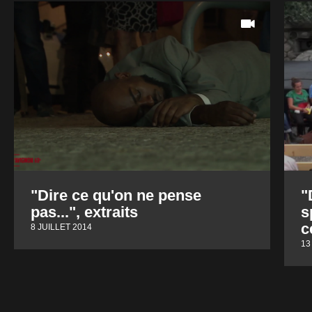
"Dire ce qu'on ne pense
"
pas...", extraits
s
c
8 JUILLET 2014
13