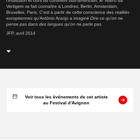
l'institution et hors du continent sud-américain, le Teatro da
Vertigem se fait connaître à Londres, Berlin, Amsterdam,
Bruxelles, Paris. C'est à partir de cette conscience des réalités
européennes qu'Antônio Araújo a imaginé
Dire ce qu'on ne
pense pas dans des langues qu'on ne parle pas
.
JFP, avril 2014
Voir tous les événements de cet artiste
au Festival d'Avignon