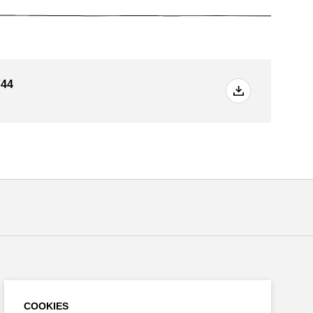
44
Restez connecté
COOKIES