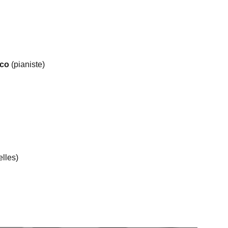
nco
(pianiste)
lles)