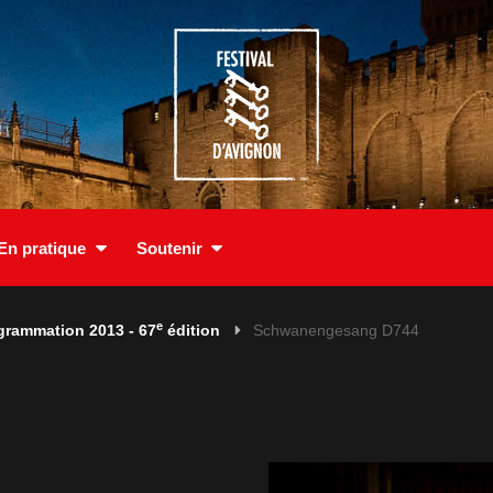
En pratique
Soutenir
e
grammation 2013 - 67
édition
Schwanengesang D744