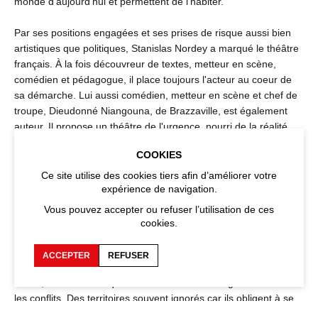
monde d'aujourd'hui et permettent de l'habiter.
Par ses positions engagées et ses prises de risque aussi bien
artistiques que politiques, Stanislas Nordey a marqué le théâtre
français. À la fois découvreur de textes, metteur en scène,
comédien et pédagogue, il place toujours l'acteur au coeur de
sa démarche. Lui aussi comédien, metteur en scène et chef de
troupe, Dieudonné Niangouna, de Brazzaville, est également
auteur. Il propose un théâtre de l'urgence, nourri de la réalité
actuelle du Congo après des années de conflits intérieurs.
COOKIES
Éruptive et charnelle, son écriture théâtrale repose sur un verbe
vif, acéré et réinventé, une langue vivante pour les vivants.
Ce site utilise des cookies tiers afin d’améliorer votre
expérience de navigation.
Les « quartiers » périphériques, l'Afrique, la jeunesse... En
Vous pouvez accepter ou refuser l’utilisation de ces
préparant cette édition, nous avons été marqués par ces
cookies.
territoires d'altérité, nourris d'une énergie « autre » : celle que
donne la capacité d'adaptation, qu'offrent le déplacement et la
ACCEPTER
REFUSER
conscience de l'étendue du monde, de ses possi­bilités et de son
avenir, celle de ceux qui créent et avancent malgré les crises et
les conflits. Des territoires souvent ignorés car ils obligent à se
poser des questions auxquelles il faudrait répondre clairement :