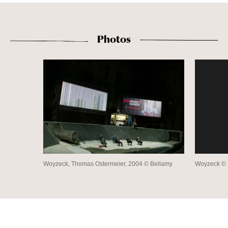
Photos
Woyzeck, Thomas Ostermeier, 2004 © Bellamy
Woyzeck © B