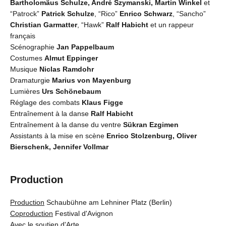
Bartholomäus Schulze, André Szymanski, Martin Winkel
et
“Patrock”
Patrick Schulze
, “Rico”
Enrico Schwarz
, “Sancho”
Christian Garmatter
, “Hawk”
Ralf Habicht
et un rappeur
français
Scénographie
Jan Pappelbaum
Costumes
Almut Eppinger
Musique
Niclas Ramdohr
Dramaturgie
Marius von Mayenburg
Lumières
Urs Schönebaum
Réglage des combats
Klaus Figge
Entraînement à la danse
Ralf Habicht
Entraînement à la danse du ventre
Sükran Ezgimen
Assistants à la mise en scène
Enrico Stolzenburg, Oliver
Bierschenk, Jennifer Vollmar
Production
Production
Schaubühne am Lehniner Platz (Berlin)
Coproduction
Festival d'Avignon
Avec le soutien
d'Arte