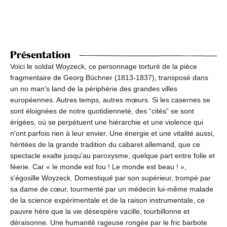
Présentation
Voici le soldat Woyzeck, ce personnage torturé de la pièce
fragmentaire de Georg Büchner (1813-1837), transposé dans
un no man's land de la périphérie des grandes villes
européennes. Autres temps, autres mœurs. Si les casernes se
sont éloignées de notre quotidienneté, des “cités” se sont
érigées, où se perpétuent une hiérarchie et une violence qui
n'ont parfois rien à leur envier. Une énergie et une vitalité aussi,
héritées de la grande tradition du cabaret allemand, que ce
spectacle exalte jusqu'au paroxysme, quelque part entre folie et
féerie. Car « le monde est fou ! Le monde est beau ! »,
s'égosille Woyzeck. Domestiqué par son supérieur, trompé par
sa dame de cœur, tourmenté par un médecin lui-même malade
de la science expérimentale et de la raison instrumentale, ce
pauvre hère que la vie désespère vacille, tourbillonne et
déraisonne. Une humanité rageuse rongée par le fric barbote