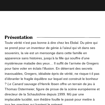
Présentation
Toute vérité n’est pas bonne à dire chez les Ekdal. Du père qui
se prend pour un inventeur de génie à l’aïeul qui vit dans ses
souvenirs, la vie est un mensonge dans cette famille en
apparence sans histoires, jusqu’à la fille qui souffre d’une
mystérieuse maladie des yeux… Il suffit de l’arrivée de Gregers
pour faire voler en éclats l’illusion. En déterrant des secrets
inavouables, Gregers, idéaliste épris de vérité, ne risque-t-il pas
d’ébranler le fragile équilibre sur lequel est construit le bonheur
?
Le Canard sauvage
d’Henrik Ibsen offre un terrain de jeu à
Thomas Ostermeier, figure de proue de la scène européenne et
directeur de la Schaubühne depuis 1999. Mû par une
implacable lucidité, son théâtre fouille le passé pour mettre à
jour les spectres qui hantent le présent.