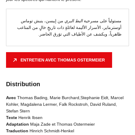
مستولياً على مسرحية
البط البري
من إيبسن، ينبش توماس
أوسترماير، الأسرار الأليمة لعائلةٍ ذات تاريخٍ خالٍ من المتاعب
ظاهرياً، ويكشف عن الأطياف التي تؤرق الحاضر.
ENTRETIEN AVEC THOMAS OSTERMEIER
Distribution
Avec
Thomas Bading, Marie Burchard,Stephanie Eidt, Marcel
Kohler, Magdalena Lermer, Falk Rockstroh, David Ruland,
Stefan Stern
Texte
Henrik Ibsen
Adaptation
Maja Zade et Thomas Ostermeier
Traduction
Hinrich Schmidt-Henkel