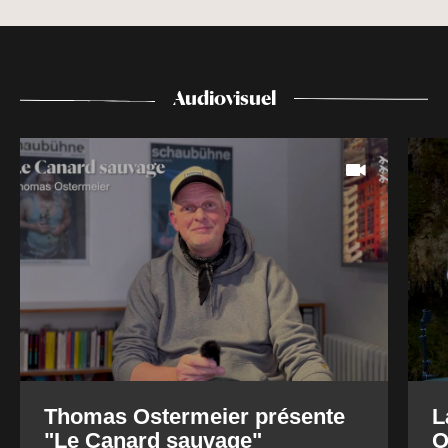
Audiovisuel
Thomas Ostermeier présente
L
"Le Canard sauvage"
O