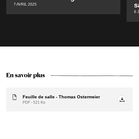
s
7 AVRIL 2025
6 
En savoir plus
Feuille de salle - Thomas Ostermeier
PDF - 521
Ko