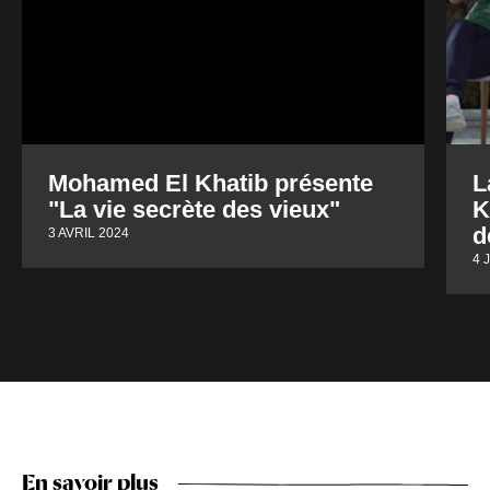
Mohamed El Khatib présente
L
"La vie secrète des vieux"
K
d
3 AVRIL 2024
4 
En savoir plus