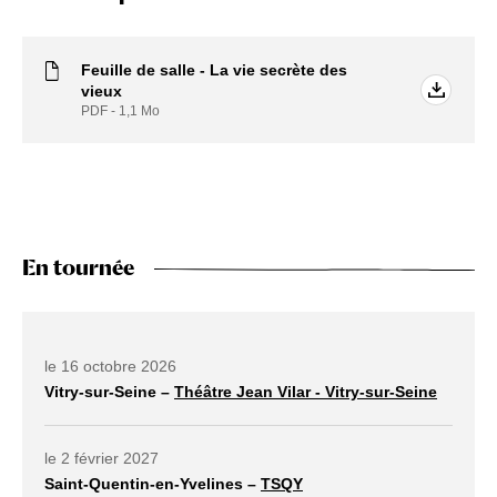
Feuille de salle - La vie secrète des
vieux
PDF - 1,1
Mo
En tournée
Dates à venir
le 16 octobre 2026
Vitry-sur-Seine –
Théâtre Jean Vilar - Vitry-sur-Seine
lien externe ouvrir dans un nouvel onglet
le 2 février 2027
Saint-Quentin-en-Yvelines –
TSQY