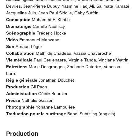
Devries, Jean-Pierre Dupuy, Yasmine Hadj Ali, Salimata Kamaté,
Jacqueline Juin, Jean Paul Sidolle, Gaby Suffrin
Conception
Mohamed El Khatib
Dramaturgie
Camille Nauffray
Scénographie
Frédéric Hocké
Vidéo
Emmanuel Manzano
Son
Arnaud Léger
Collaboration
Mathilde Chadeau, Vassia Chavaroche
Vie médicale
Paul Ceulenaere, Virginie Tanda, Vinciane Watrin
Entretiens
Marie Desgranges, Zacharie Dutertre, Vanessa
Larré
Régie générale
Jonathan Douchet
Production
Gil Paon
Administration
Cécile Boursier
Presse
Nathalie Gasser
Photographie
Yohanne Lamoulère
Traduction pour le surtitrage
Babel Subtitling (anglais)
Production