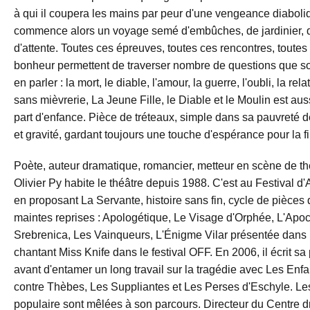
à qui il coupera les mains par peur d'une vengeance diabolique
commence alors un voyage semé d'embûches, de jardinier, d
d'attente. Toutes ces épreuves, toutes ces rencontres, toutes
bonheur permettent de traverser nombre de questions que so
en parler : la mort, le diable, l'amour, la guerre, l'oubli, la re
sans mièvrerie, La Jeune Fille, le Diable et le Moulin est au
part d'enfance. Pièce de tréteaux, simple dans sa pauvreté 
et gravité, gardant toujours une touche d'espérance pour la fi
Poète, auteur dramatique, romancier, metteur en scène de théâ
Olivier Py habite le théâtre depuis 1988. C'est au Festival d
en proposant La Servante, histoire sans fin, cycle de pièces 
maintes reprises : Apologétique, Le Visage d'Orphée, L'Ap
Srebrenica, Les Vainqueurs, L'Énigme Vilar présentée dans 
chantant Miss Knife dans le festival OFF. En 2006, il écrit s
avant d'entamer un long travail sur la tragédie avec Les Enfa
contre Thèbes, Les Suppliantes et Les Perses d'Eschyle. Les
populaire sont mêlées à son parcours. Directeur du Centre d