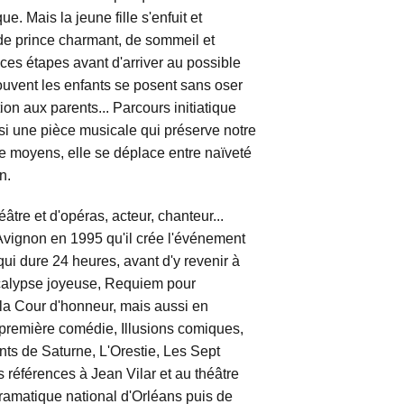
. Mais la jeune fille s'enfuit et
e prince charmant, de sommeil et
 ces étapes avant d'arriver au possible
uvent les enfants se posent sans oser
lation aux parents... Parcours initiatique
ssi une pièce musicale qui préserve notre
de moyens, elle se déplace entre naïveté
n.
tre et d'opéras, acteur, chanteur...
'Avignon en 1995 qu'il crée l'événement
qui dure 24 heures, avant d'y revenir à
ocalypse joyeuse, Requiem pour
la Cour d'honneur, mais aussi en
a première comédie, Illusions comiques,
nts de Saturne, L'Orestie, Les Sept
 références à Jean Vilar et au théâtre
ramatique national d'Orléans puis de