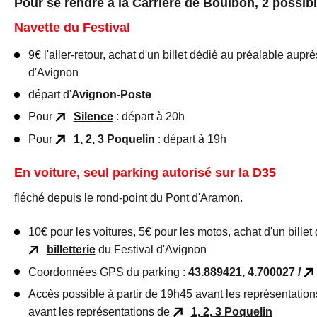
Pour se rendre à la Carrière de Boulbon, 2 possibil
Navette du Festival
9€ l'aller-retour, achat d'un billet dédié au préalable aupr
d'Avignon
départ d'
Avignon-Poste
Pour
Silence
: départ à 20h
Pour
1, 2, 3 Poquelin
: départ à 19h
En voiture
, seul
parking autorisé sur la D35
fléché depuis le rond-point du Pont d'Aramon.
10€ pour les voitures, 5€ pour les motos, achat d'un bille
billetterie
du Festival d'Avignon
Coordonnées GPS du parking :
43.889421, 4.700027 /
Accès possible à partir de 19h45 avant les représentatio
avant les représentations de
1, 2, 3 Poquelin