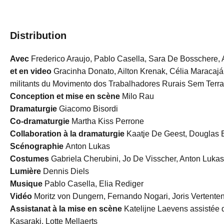
Distribution
Avec
Frederico Araujo, Pablo Casella, Sara De Bosschere,
et en video
Gracinha Donato, Ailton Krenak, Célia Maracajá,
militants du Movimento dos Trabalhadores Rurais Sem Terr
Conception et mise
en scène
Milo Rau
Dramaturgie
Giacomo Bisordi
Co-dramaturgie
Martha Kiss Perrone
Collaboration à la dramaturgie
Kaatje De Geest, Douglas 
Scénographie
Anton Lukas
Costumes
Gabriela Cherubini, Jo De Visscher, Anton Lukas
Lumière
Dennis Diels
Musique
Pablo Casella, Elia Rediger
Vidéo
Moritz von Dungern, Fernando Nogari, Joris Vertente
Assistanat à la mise en scène
Katelijne Laevens assistée 
Kasaraki, Lotte Mellaerts