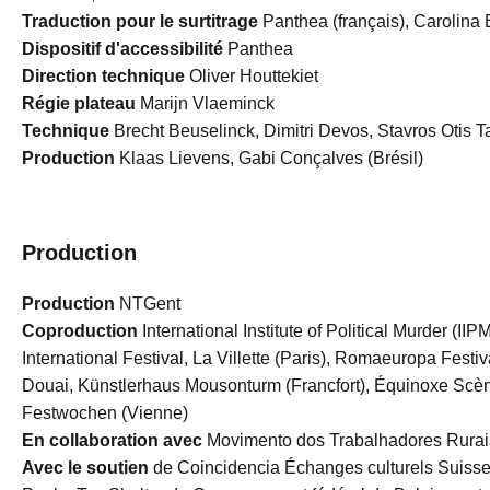
Traduction pour le surtitrage
Panthea (français), Carolina 
Dispositif d'accessibilité
Panthea
Direction technique
Oliver Houttekiet
Régie plateau
Marijn Vlaeminck
Technique
Brecht Beuselinck, Dimitri Devos, Stavros Otis T
Production
Klaas Lievens, Gabi Conçalves (Brésil)
Production
Production
NTGent
Coproduction
International Institute of Political Murder (I
International Festival, La Villette (Paris), Romaeuropa Fest
Douai, Künstlerhaus Mousonturm (Francfort), Équinoxe Scè
Festwochen (Vienne)
En collaboration avec
Movimento dos Trabalhadores Rurai
Avec le soutien
de Coincidencia Échanges culturels Suisse