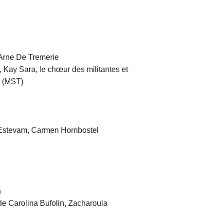
 Arne De Tremerie
 Kay Sara, le chœur des militantes et
a (MST)
Estevam, Carmen Hornbostel
n
de Carolina Bufolin, Zacharoula