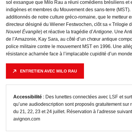
sol exsangue que Milo Rau a réuni comédiens brésiliens et 
indigènes et membres du Mouvement des sans-terre (MST). E
additionnés de notre culture gréco-romaine, que le metteur 
directeur désigné du Wiener Festwochen, clôt sa « Trilogie de
Nouvel Évangile
) et réactive la tragédie d’
Antigone
. Une Ant
de l’Amazonie, Kay Sara, au côté d’un chœur antique compo
police militaire contre le mouvement MST en 1996. Une allégor
résistance acharnée face à l’implacable cupidité d’un mond
ENTRETIEN AVEC MILO RAU
Accessibilité
: Des lunettes connectées avec LSF et surti
qu’une audiodescription sont proposés gratuitement sur r
du 21, 22, 23 et 24 juillet. Réservation à l'adresse suivant
avignon.com