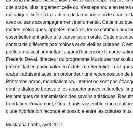
dite arabe, plus largement celle qui s'est épanouie en terres 
mélodique, fidèle à la tradition de la monodie où le chant et 
avec ou sans accompagnement instrumental. Cette musique e
modes mélodiques, appelés maqâms, terme commun aux musi
essentiellement grâce à la transmission orale. Cette musique 
contact de différents patrimoines et de vieilles cultures. C'
poético-musical permettant aujourd'hui encore l'improvisati
Frédéric Deval, directeur du programme Musiques transcultu
présent fait en partie voler en éclats ce référentiel. Les lign
arabe traduisent aussi en profondeur une recomposition de la
Printemps arabe, mondialisation, internet ne sont pas étrange
dont le dialogue bouscule les appartenances culturelles, ling
les pratiques de transmission des savoirs artistiques. Résu
Fondation Royaumont, Cinq chants rassemble cinq créations
d'une hybridation féconde et possible entre les cultures musi
Mustapha Laribi, avril 2014