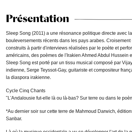
Présentation
Sleep Song (2011) a une résonance politique directe avec la 
bouleversements récents dans les pays arabes. Croisement
construits à partir d'interviews réalisées par le poète et pe
américains, des poèmes de l'Irakien Ahmed Abdul Hussein e
Sleep Song est porté par un tissu musical composé par Vijay 
indienne, Serge Teyssot-Gay, guitariste et compositeur fran
la diaspora irakienne.
Cycle Cinq Chants
"L'Andalousie fut-elle là ou là-bas? Sur terre ou dans le po
*Au dernier soir sur cette terre de Mahmoud Darwich, édition
Sanbar.
Là où la musique occidentale a vu se développer l'art de la 