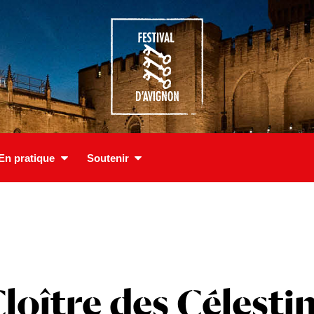
En pratique
Soutenir
loître des Célesti