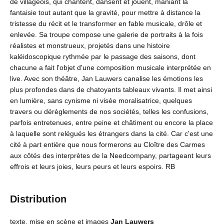
de villageois, qui chantent, dansent et jouent, maniant la
fantaisie tout autant que la gravité, pour mettre à distance la
tristesse du récit et le transformer en fable musicale, drôle et
enlevée. Sa troupe compose une galerie de portraits à la fois
réalistes et monstrueux, projetés dans une histoire
kaléidoscopique rythmée par le passage des saisons, dont
chacune a fait l'objet d'une composition musicale interprétée en
live. Avec son théâtre, Jan Lauwers canalise les émotions les
plus profondes dans de chatoyants tableaux vivants. Il met ainsi
en lumière, sans cynisme ni visée moralisatrice, quelques
travers ou dérèglements de nos sociétés, telles les confusions,
parfois entretenues, entre peine et châtiment ou encore la place
à laquelle sont relégués les étrangers dans la cité. Car c'est une
cité à part entière que nous formerons au Cloître des Carmes
aux côtés des interprètes de la Needcompany, partageant leurs
effrois et leurs joies, leurs peurs et leurs espoirs. RB
Distribution
texte, mise en scène et images
Jan Lauwers