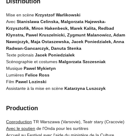
Distribution
Mise en scène
Krzystzof Warlikowski
Avec
Stanislawa Celinska, Malgorzata Hajewska-
Krzysztofik, Miron Hakenbeck, Marek Kalita, Redbad
Klynstra, Pawel Kruszelnicki, Zygmunt Malanowicz, Adam
Nawojczyk, Maja Ostaszewska, Jacek Poniedzialek, Anna
Radwan-Gancarczyk, Danuta Stenka
Texte polonais
Jacek Poniedzialek
Scénographie et costumes
Malgorzata Szczesniak
Musique
Pawel Mykietyn
Lumières
Felice Ross
Film
Pawel Lozinski
Assistante à la mise en scène
Katarzyna Luszczyk
Production
Coproduction
TR Warszawa (Varsovie), Teatr stary (Cracovie)
Avec le soutien
de l'Onda pour les surtitres
Accueil au Festival avec l'aide
du ministère de la Culture