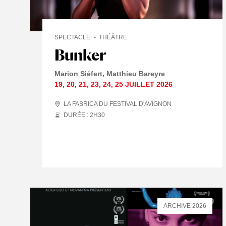
SPECTACLE
THÉÂTRE
Bunker
Marion Siéfert
Matthieu Bareyre
19
,
20
,
21
,
23
,
24
,
25 JUILLET
2026
LA FABRICA DU FESTIVAL D'AVIGNON
DURÉE : 2
H
30
ARCHIVE 2026