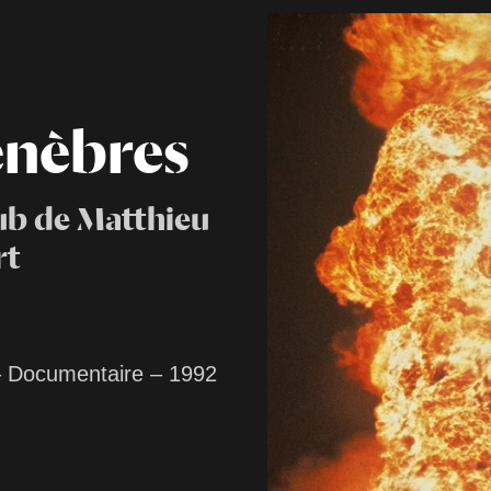
énèbres
lub de Matthieu
rt
– Documentaire – 1992