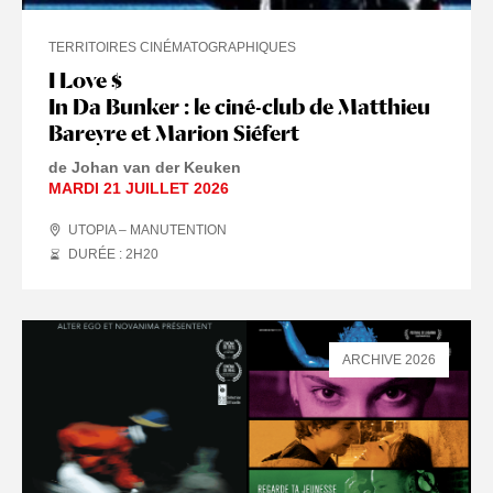
TERRITOIRES CINÉMATOGRAPHIQUES
I Love $
In Da Bunker : le ciné-club de Matthieu
Bareyre et Marion Siéfert
de Johan van der Keuken
MARDI 21 JUILLET 2026
UTOPIA – MANUTENTION
DURÉE : 2
H
20
ARCHIVE 2026