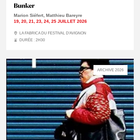
Bunker
Marion Siéfert
Matthieu Bareyre
19
,
20
,
21
,
23
,
24
,
25 JUILLET
2026
LA FABRICA DU FESTIVAL D'AVIGNON
DURÉE : 2
H
30
ARCHIVE 2026