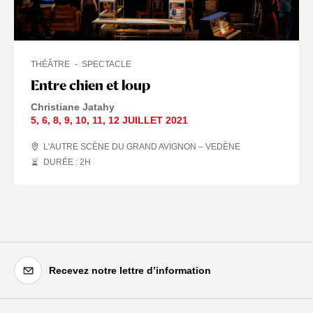
THÉÂTRE
SPECTACLE
Entre chien et loup
Christiane Jatahy
5
,
6
,
8
,
9
,
10
,
11
,
12 JUILLET
2021
L'AUTRE SCÈNE DU GRAND AVIGNON – VEDÈNE
DURÉE : 2
H
Recevez notre lettre d’information