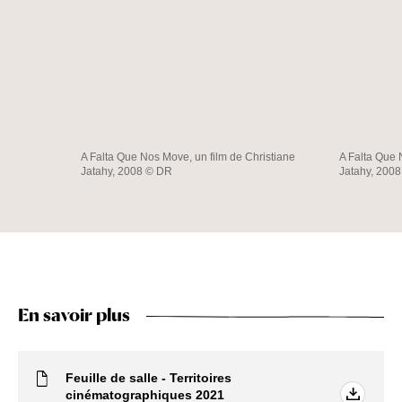
A Falta Que Nos Move, un film de Christiane
A Falta Que 
Jatahy, 2008 © DR
Jatahy, 200
En savoir plus
Feuille de salle - Territoires
cinématographiques 2021