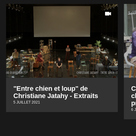
"Entre chien et loup" de
C
Christiane Jatahy - Extraits
c
p
5 JUILLET 2021
6 