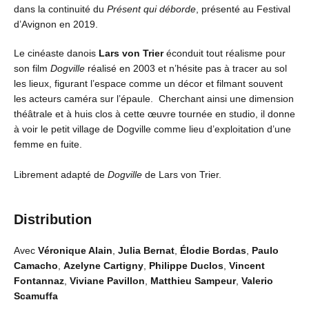
dans la continuité du
Présent qui déborde
, présenté au Festival
d’Avignon en 2019.
Le cinéaste danois
Lars von Trier
éconduit tout réalisme pour
son film
Dogville
réalisé en 2003 et n’hésite pas à tracer au sol
les lieux, figurant l’espace comme un décor et filmant souvent
les acteurs caméra sur l’épaule. Cherchant ainsi une dimension
théâtrale et à huis clos à cette œuvre tournée en studio, il donne
à voir le petit village de Dogville comme lieu d’exploitation d’une
femme en fuite.
Librement adapté de
Dogville
de Lars von Trier.
Distribution
Avec
Véronique Alain
,
Julia Bernat
,
Élodie Bordas
,
Paulo
Camacho
,
Azelyne Cartigny
,
Philippe Duclos
,
Vincent
Fontannaz
,
Viviane Pavillon
,
Matthieu Sampeur
,
Valerio
Scamuffa