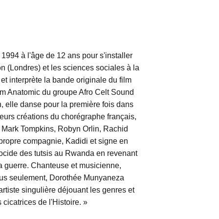
994 à l'âge de 12 ans pour s'installer
n (Londres) et les sciences sociales à la
t interprète la bande originale du film
bum Anatomic du groupe Afro Celt Sound
, elle danse pour la première fois dans
ieurs créations du chorégraphe français,
 Mark Tompkins, Robyn Orlin, Rachid
propre compagnie, Kadidi et signe en
ocide des tutsis au Rwanda en revenant
 la guerre. Chanteuse et musicienne,
pus seulement, Dorothée Munyaneza
tiste singulière déjouant les genres et
 cicatrices de l'Histoire. »