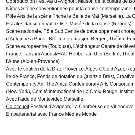
Coproduction
Festival d'Avignon, Maison de la culture de B
Nîmes Scène conventionnée pour la danse contemporaine, L
Pôle Arts de la scène Friche la Belle de Mai (Marseille), La
Escales danse en Val d'Oise, Musée de la danse (Rennes), 
Scène nationale, Pôle Sud Centre de développement chorég
d'Automne à Paris, BIT Teatergarasjen-Bergen, Théâtre Fo
Scène européenne (Toulouse), L'échangeur Centre de déve
France, Tanz im August/HAU Hebbel am Ufer (Berlin), Théâtre
l'Aune (Aix-en-Provence)
Avec le soutien
de la Drac Provence-Alpes-Côte d'Azur, Rég
Île-de-France, Fonds de dotation du Quartz à Brest, Creative 
Contemporary Art, The Africa Contemporary Arts Consortium 
(New York), Comité international de La Croix-Rouge, Institu
Avec l'aide
de Montevideo Marseille
Co-accueil
Festival d'Avignon, La Chartreuse de Villeneuve
En partenariat
avec France Médias Monde