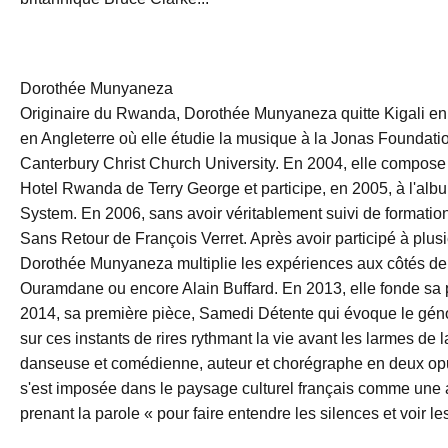
Dorothée Munyaneza
Originaire du Rwanda, Dorothée Munyaneza quitte Kigali en 1
en Angleterre où elle étudie la musique à la Jonas Foundatio
Canterbury Christ Church University. En 2004, elle compose e
Hotel Rwanda de Terry George et participe, en 2005, à l'al
System. En 2006, sans avoir véritablement suivi de formation
Sans Retour de François Verret. Après avoir participé à plus
Dorothée Munyaneza multiplie les expériences aux côtés de
Ouramdane ou encore Alain Buffard. En 2013, elle fonde sa 
2014, sa première pièce, Samedi Détente qui évoque le gén
sur ces instants de rires rythmant la vie avant les larmes de
danseuse et comédienne, auteur et chorégraphe en deux o
s'est imposée dans le paysage culturel français comme une ar
prenant la parole « pour faire entendre les silences et voir les