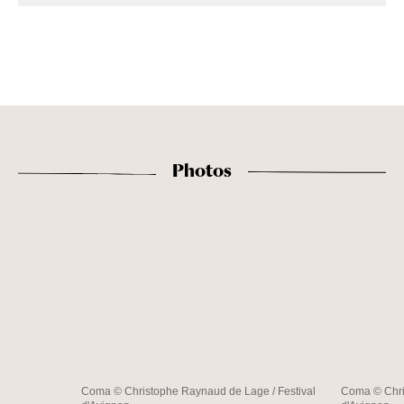
Photos
Coma © Christophe Raynaud de Lage / Festival
Coma © Chri