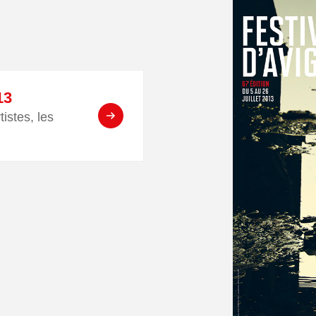
13
istes, les