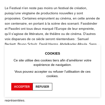
Le Festival n'en reste pas moins un festival de création,
puisqu'une vingtaine de productions nouvelles y sont
proposées. Certaines empruntent au cinéma, en cette année de
son centenaire, en portant à la scène des scenarii. Fassbinder
et Pasolini ont tous deux marqué l'Europe de leur empreinte,
qu'il s'agisse de littérature, de théâtre ou de cinéma. D'autres
voix disparues de ce siècle seront réentendues : Samuel
Beckett, Bruno Schulz, Daniil Harms, Abdelkader Alloula. Sans
oublier la silhouette muette de Kantor. Mais le Festival n'a pas
COOKIES
omis de faire sa place aux auteurs de maintenant, de Valère
Novarina à Olivier Py, de Suzanne Joubert à Enzo Cormann,
Ce site utilise des cookies tiers afin d’améliorer votre
sans vouloir les citer tous.
expérience de navigation.
Vous pouvez accepter ou refuser l’utilisation de ces
Il est vrai aussi que la danse est à l'honneur, cette année, au
cookies.
Palais des Papes. Juste hommage à un art qui a fait d'Avignon
un des plus anciens festivals de danse, depuis que Vilar y
ACCEPTER
REFUSER
invitait Béjart, il y a près de trente ans. Mais qu'on se rassure: le
théâtre garde aussi toute sa place, avec vingt sept pièces
représentées.