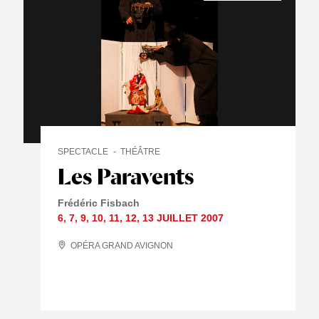
SPECTACLE
THÉÂTRE
Les Paravents
Frédéric Fisbach
6
,
7
,
9
,
10
,
11
,
12
,
13 JUILLET
2007
OPÉRA GRAND AVIGNON