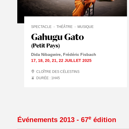
SPECTACLE
THÉÂTRE
MUSIQUE
Gahugu Gato
(Petit Pays)
Dida Nibagwire
Frédéric Fisbach
17
,
18
,
20
,
21
,
22 JUILLET
2025
CLOÎTRE DES CÉLESTINS
DURÉE : 1
H
45
e
Événements 2013 - 67
édition