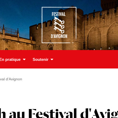
En pratique
Soutenir
val d'Avignon
h au Festival d'Av