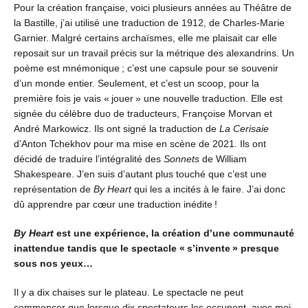
Pour la création française, voici plusieurs années au Théâtre de
la Bastille, j’ai utilisé une traduction de 1912, de Charles-Marie
Garnier. Malgré certains archaïsmes, elle me plaisait car elle
reposait sur un travail précis sur la métrique des alexandrins. Un
poème est mnémonique ; c’est une capsule pour se souvenir
d’un monde entier. Seulement, et c’est un scoop, pour la
première fois je vais « jouer » une nouvelle traduction. Elle est
signée du célèbre duo de traducteurs, Françoise Morvan et
André Markowicz. Ils ont signé la traduction de
La Cerisaie
d’Anton Tchekhov pour ma mise en scène de 2021. Ils ont
décidé de traduire l’intégralité des
Sonnets
de William
Shakespeare. J’en suis d’autant plus touché que c’est une
représentation de
By Heart
qui les a incités à le faire. J’ai donc
dû apprendre par cœur une traduction inédite !
By Heart
est une expérience, la création d’une communauté
inattendue tandis que le spectacle « s’invente » presque
sous nos yeux…
Il y a dix chaises sur le plateau. Le spectacle ne peut
commencer que lorsque dix spectateurs les occupent, avec moi