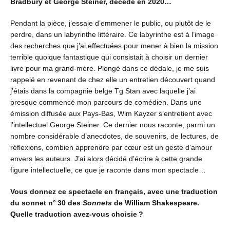
Bradbury et George Steiner, décédé en 2020…
Pendant la pièce, j’essaie d’emmener le public, ou plutôt de le
perdre, dans un labyrinthe littéraire. Ce labyrinthe est à l’image
des recherches que j’ai effectuées pour mener à bien la mission
terrible quoique fantastique qui consistait à choisir un dernier
livre pour ma grand-mère. Plongé dans ce dédale, je me suis
rappelé en revenant de chez elle un entretien découvert quand
j’étais dans la compagnie belge Tg Stan avec laquelle j’ai
presque commencé mon parcours de comédien. Dans une
émission diffusée aux Pays-Bas, Wim Kayzer s’entretient avec
l’intellectuel George Steiner. Ce dernier nous raconte, parmi un
nombre considérable d’anecdotes, de souvenirs, de lectures, de
réflexions, combien apprendre par cœur est un geste d’amour
envers les auteurs. J’ai alors décidé d’écrire à cette grande
figure intellectuelle, ce que je raconte dans mon spectacle…
Vous donnez ce spectacle en français, avec une traduction
du sonnet n° 30 des
Sonnets
de William Shakespeare.
Quelle traduction avez-vous choisie ?