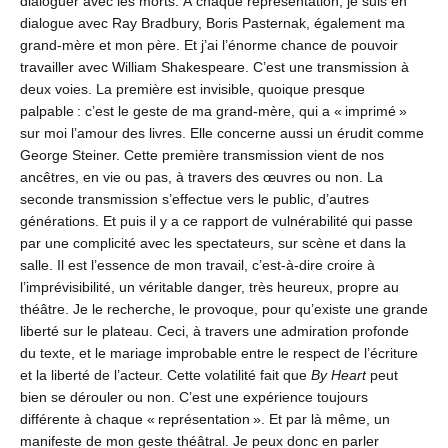
dialoguer avec les morts. À chaque représentation, je suis en
dialogue avec Ray Bradbury, Boris Pasternak, également ma
grand-mère et mon père. Et j’ai l’énorme chance de pouvoir
travailler avec William Shakespeare. C’est une transmission à
deux voies. La première est invisible, quoique presque
palpable : c’est le geste de ma grand-mère, qui a « imprimé »
sur moi l’amour des livres. Elle concerne aussi un érudit comme
George Steiner. Cette première transmission vient de nos
ancêtres, en vie ou pas, à travers des œuvres ou non. La
seconde transmission s’effectue vers le public, d’autres
générations. Et puis il y a ce rapport de vulnérabilité qui passe
par une complicité avec les spectateurs, sur scène et dans la
salle. Il est l’essence de mon travail, c’est-à-dire croire à
l’imprévisibilité, un véritable danger, très heureux, propre au
théâtre. Je le recherche, le provoque, pour qu’existe une grande
liberté sur le plateau. Ceci, à travers une admiration profonde
du texte, et le mariage improbable entre le respect de l’écriture
et la liberté de l’acteur. Cette volatilité fait que
By Heart
peut
bien se dérouler ou non. C’est une expérience toujours
différente à chaque « représentation ». Et par là même, un
manifeste de mon geste théâtral. Je peux donc en parler