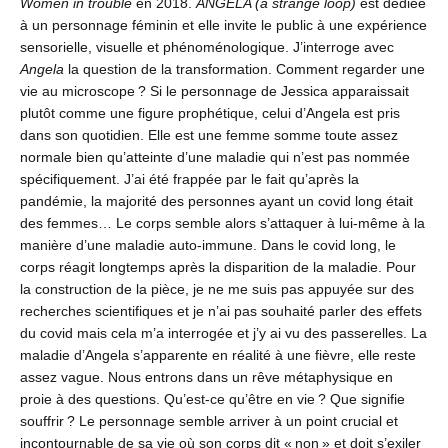
Women in trouble
en 2018.
ANGELA (a strange loop)
est dédiée
à un personnage féminin et elle invite le public à une expérience
sensorielle, visuelle et phénoménologique. J’interroge avec
Angela
la question de la transformation. Comment regarder une
vie au microscope ? Si le personnage de Jessica apparaissait
plutôt comme une figure prophétique, celui d’Angela est pris
dans son quotidien. Elle est une femme somme toute assez
normale bien qu’atteinte d’une maladie qui n’est pas nommée
spécifiquement. J’ai été frappée par le fait qu’après la
pandémie, la majorité des personnes ayant un covid long était
des femmes… Le corps semble alors s’attaquer à lui-même à la
manière d’une maladie auto-immune. Dans le covid long, le
corps réagit longtemps après la disparition de la maladie. Pour
la construction de la pièce, je ne me suis pas appuyée sur des
recherches scientifiques et je n’ai pas souhaité parler des effets
du covid mais cela m’a interrogée et j’y ai vu des passerelles. La
maladie d’Angela s’apparente en réalité à une fièvre, elle reste
assez vague. Nous entrons dans un rêve métaphysique en
proie à des questions. Qu’est-ce qu’être en vie ? Que signifie
souffrir ? Le personnage semble arriver à un point crucial et
incontournable de sa vie où son corps dit « non » et doit s’exiler