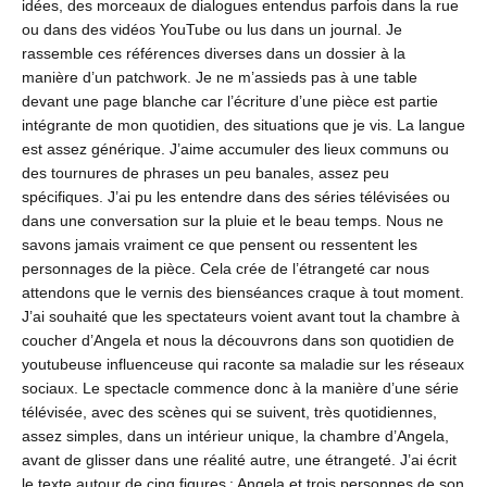
idées, des morceaux de dialogues entendus parfois dans la rue
ou dans des vidéos YouTube ou lus dans un journal. Je
rassemble ces références diverses dans un dossier à la
manière d’un patchwork. Je ne m’assieds pas à une table
devant une page blanche car l’écriture d’une pièce est partie
intégrante de mon quotidien, des situations que je vis. La langue
est assez générique. J’aime accumuler des lieux communs ou
des tournures de phrases un peu banales, assez peu
spécifiques. J’ai pu les entendre dans des séries télévisées ou
dans une conversation sur la pluie et le beau temps. Nous ne
savons jamais vraiment ce que pensent ou ressentent les
personnages de la pièce. Cela crée de l’étrangeté car nous
attendons que le vernis des bienséances craque à tout moment.
J’ai souhaité que les spectateurs voient avant tout la chambre à
coucher d’Angela et nous la découvrons dans son quotidien de
youtubeuse influenceuse qui raconte sa maladie sur les réseaux
sociaux. Le spectacle commence donc à la manière d’une série
télévisée, avec des scènes qui se suivent, très quotidiennes,
assez simples, dans un intérieur unique, la chambre d’Angela,
avant de glisser dans une réalité autre, une étrangeté. J’ai écrit
le texte autour de cinq figures : Angela et trois personnes de son