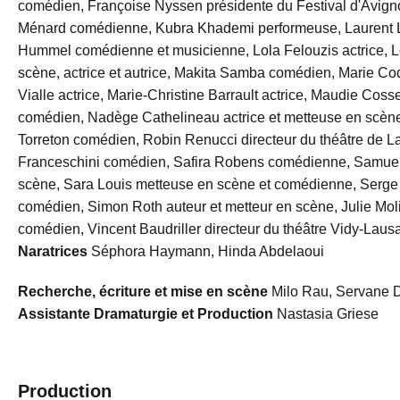
comédien, Françoise Nyssen présidente du Festival d'Avign
Ménard comédienne, Kubra Khademi performeuse, Laurent La
Hummel comédienne et musicienne, Lola Felouzis actrice,
scène, actrice et autrice, Makita Samba comédien, Marie C
Vialle actrice, Marie-Christine Barrault actrice, Maudie Co
comédien, Nadège Cathelineau actrice et metteuse en scène
Torreton comédien, Robin Renucci directeur du théâtre de L
Franceschini comédien, Safira Robens comédienne, Samuel
scène, Sara Louis metteuse en scène et comédienne, Serge
comédien, Simon Roth auteur et metteur en scène, Julie M
comédien, Vincent Baudriller directeur du théâtre Vidy-Lau
Naratrices
Séphora Haymann, Hinda Abdelaoui
Recherche, écriture et mise en scène
Milo Rau, Servane 
Assistante Dramaturgie et Production
Nastasia Griese
Production