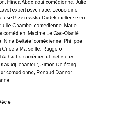
on, Hinda Abdelaoui comédienne, Julie
yet expert psychiatre, Léopoldine
 Louise Brzezowska-Dudek metteuse en
oquille-Chambel comédienne, Marie
sset comédien, Maxime Le Gac-Olanié
, Nina Beltaief comédienne, Philippe
a Criée à Marseille, Ruggero
 Achache comédien et metteur en
 Kakudji chanteur, Simon Delétang
olier comédienne, Renaud Danner
sanne
Dècle