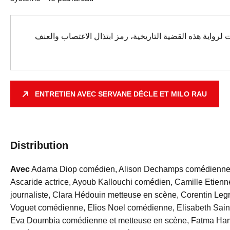
 لرواية هذه القضية التاريخية، رمز ابتذال الاغتصاب والعنف
ENTRETIEN AVEC SERVANE DÈCLE ET MILO RAU
Distribution
Avec
Adama Diop comédien, Alison Dechamps comédienne, 
Ascaride actrice, Ayoub Kallouchi comédien, Camille Etienne 
journaliste, Clara Hédouin metteuse en scène, Corentin Legr
Voguet comédienne, Elios Noel comédienne, Elisabeth Sai
Eva Doumbia comédienne et metteuse en scène, Fatma Ha