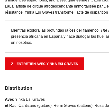
d’influences espagnoles, anglaises, ghanéennes… Elle croi
LaLa, artiste de cirque afrodescendante immortalisée par De
résistance, Yinka Esi Graves transforme l’acte de disparition 
Mientras explora las profundas raíces del flamenco,
The 
presencia africana en España y hace dialogar las huellas 
en nosotros.
ENTRETIEN AVEC YINKA ESI GRAVES
Distribution
Avec
Yinka Esi Graves
et
Raúl Cantizano (guitare), Remi Graves (batterie), Rosa de