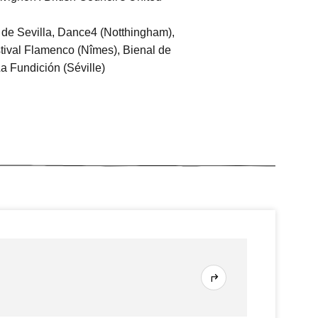
es de Sevilla, Dance4 (Notthingham),
stival Flamenco (Nîmes), Bienal de
La Fundición (Séville)