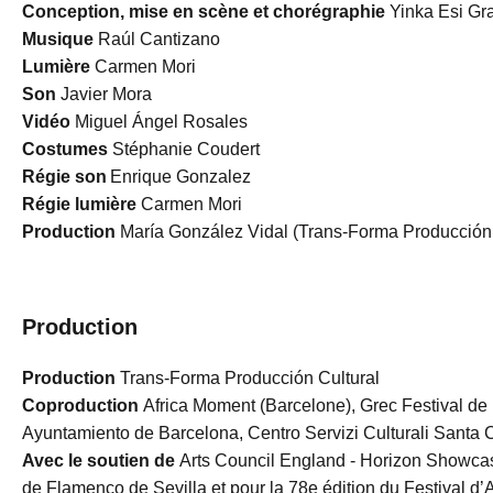
Conception, mise en scène et chorégraphie
Yinka Esi G
Musique
Raúl Cantizano
Lumière
Carmen Mori
Son
Javier Mora
Vidéo
Miguel Ángel Rosales
Costumes
Stéphanie Coudert
Régie son
Enrique Gonzalez
Régie lumière
Carmen Mori
Production
María González Vidal (Trans-Forma Producción
Production
Production
Trans-Forma Producción Cultural
Coproduction
Africa Moment (Barcelone), Grec Festival de 
Ayuntamiento de Barcelona, Centro Servizi Culturali Santa 
Avec le soutien de
Arts Council England - Horizon Showcas
de Flamenco de Sevilla et pour la 78e édition du Festival d’A