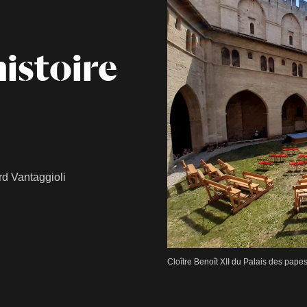
histoire
rd Vantaggioli
Cloître Benoît XII du Palais des pape