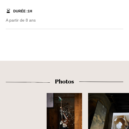
DURÉE :
1
H
A partir de 8 ans
Photos