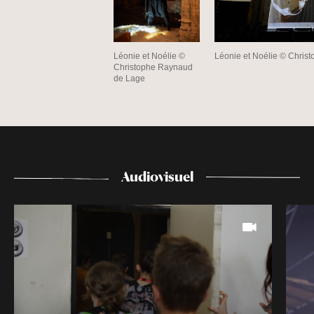
Léonie et Noélie ©
Léonie et Noélie © Chris
Christophe Raynaud
de Lage
Audiovisuel