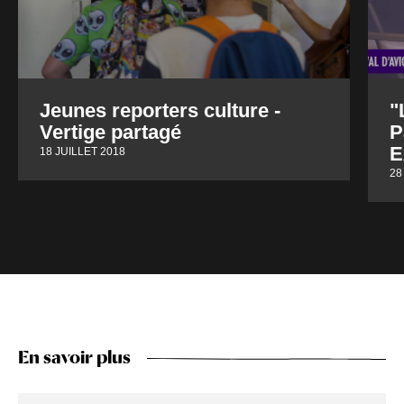
Jeunes reporters culture -
"
Vertige partagé
P
E
18 JUILLET 2018
28
En savoir plus