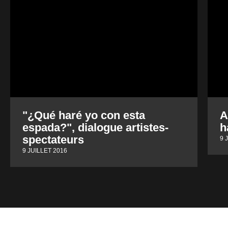
"¿Qué haré yo con esta
A
espada?", dialogue artistes-
h
spectateurs
9 
9 JUILLET 2016