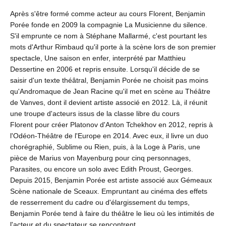
Après s'être formé comme acteur au cours Florent, Benjamin
Porée fonde en 2009 la compagnie La Musicienne du silence.
S'il emprunte ce nom à Stéphane Mallarmé, c'est pourtant les
mots d'Arthur Rimbaud qu'il porte à la scène lors de son premier
spectacle, Une saison en enfer, interprété par Matthieu
Dessertine en 2006 et repris ensuite. Lorsqu'il décide de se
saisir d'un texte théâtral, Benjamin Porée ne choisit pas moins
qu'Andromaque de Jean Racine qu'il met en scène au Théâtre
de Vanves, dont il devient artiste associé en 2012. Là, il réunit
une troupe d'acteurs issus de la classe libre du cours
Florent pour créer Platonov d'Anton Tchekhov en 2012, repris à
l'Odéon-Théâtre de l'Europe en 2014. Avec eux, il livre un duo
chorégraphié, Sublime ou Rien, puis, à la Loge à Paris, une
pièce de Marius von Mayenburg pour cinq personnages,
Parasites, ou encore un solo avec Edith Proust, Georges.
Depuis 2015, Benjamin Porée est artiste associé aux Gémeaux
Scène nationale de Sceaux. Empruntant au cinéma des effets
de resserrement du cadre ou d'élargissement du temps,
Benjamin Porée tend à faire du théâtre le lieu où les intimités de
l'acteur et du spectateur se rencontrent.