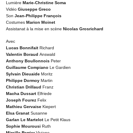
Lumière
Marie-Christine Soma
Vidéo
Giuseppe Greco
Son
Jean-Philippe François
Costumes
Marion Moinet
Assistanat à la mise en scène
Nicolas Grosrichard
Avec
Lucas Bonnifait
Richard
Valentin Boraud
Answald
Anthony Boullonnois
Peter
Guillaume Compiano
Le Gardien
Sylvain Dieuaide
Moritz
Philippe Dormoy
Martin
Christian Drillaud
Franz
Macha Dussart
Elfriede
Joseph Fourez
Felix
Mathieu Gervaise
Kiepert
Elsa Granat
Susanne
Garlan Le Martelot
Le Petit Klaus
Sophie Mourousi
Ruth
Mireille Perrier
Viviane