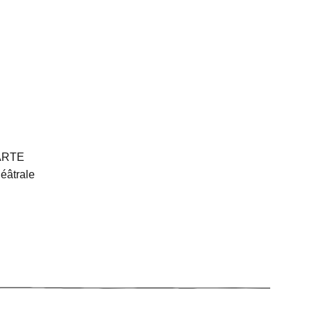
 ARTE
éâtrale