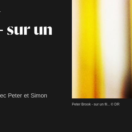
L
- sur un
vec Peter et Simon
Peter Brook - sur un fil... © DR