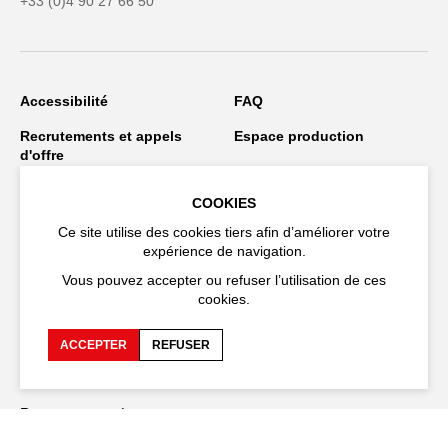
+33 (0)4 90 27 66 50
Accessibilité
FAQ
Recrutements et appels
Espace production
d'offre
Espace presse
Espace compagnies
COOKIES
Espace équipe
Publications et
Ce site utilise des cookies tiers afin d’améliorer votre
téléchargements
expérience de navigation.
Crédits
Protection des données
Vous pouvez accepter ou refuser l’utilisation de ces
personnelles
cookies.
Spectacles en tournée
ACCEPTER
REFUSER
Restez connecté