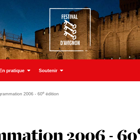
En pratique
Soutenir
e
grammation 2006 - 60
édition
mation 2006 - 60