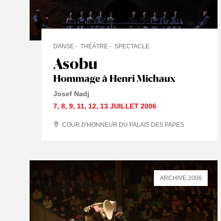
DANSE
THÉÂTRE
SPECTACLE
Asobu
Hommage à Henri Michaux
Josef Nadj
7
,
8
,
9
,
11
,
12
,
13 JUILLET
2006
COUR D'HONNEUR DU PALAIS DES PAPES
ARCHIVE 2006