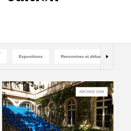
7
Expositions
Rencontres et débats
Émi
ARCHIVE 2006