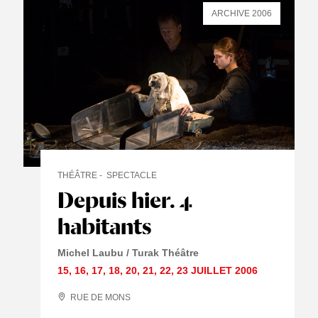
ARCHIVE 2006
THÉÂTRE
SPECTACLE
Depuis hier. 4
habitants
Michel Laubu / Turak Théâtre
15
,
16
,
17
,
18
,
20
,
21
,
22
,
23 JUILLET
2006
RUE DE MONS