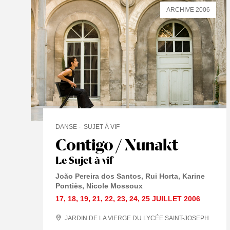
ARCHIVE 2006
DANSE
SUJET À VIF
Contigo / Nunakt
Le Sujet à vif
João Pereira dos Santos, Rui Horta, Karine
Pontiès, Nicole Mossoux
17
,
18
,
19
,
21
,
22
,
23
,
24
,
25 JUILLET
2006
JARDIN DE LA VIERGE DU LYCÉE SAINT-JOSEPH