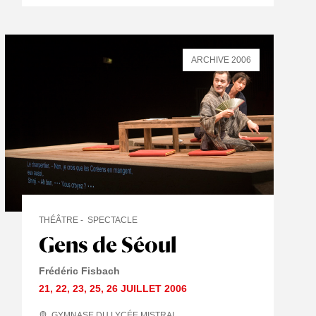
ARCHIVE 2006
THÉÂTRE
SPECTACLE
Gens de Séoul
Frédéric Fisbach
21
,
22
,
23
,
25
,
26 JUILLET
2006
GYMNASE DU LYCÉE MISTRAL