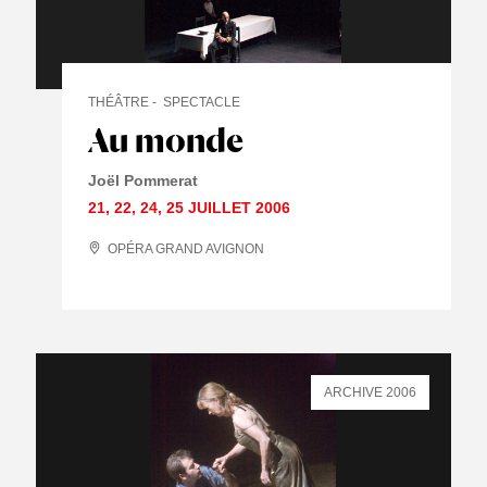
THÉÂTRE
SPECTACLE
Au monde
Joël Pommerat
21
,
22
,
24
,
25 JUILLET
2006
OPÉRA GRAND AVIGNON
ARCHIVE 2006