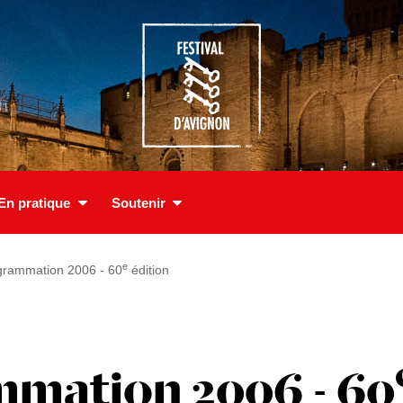
En pratique
Soutenir
e
grammation 2006 - 60
édition
mation 2006 - 60