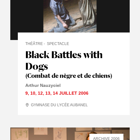
THÉÂTRE
SPECTACLE
Black Battles with
Dogs
(Combat de nègre et de chiens)
Arthur Nauzyciel
9
,
10
,
12
,
13
,
14 JUILLET
2006
GYMNASE DU LYCÉE AUBANEL
ARCHIVE 2006