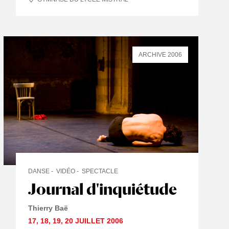
ARCHIVE 2006
DANSE
VIDÉO
SPECTACLE
Journal d'inquiétude
Thierry Baë
17
,
18
,
19
,
20 JUILLET
2006