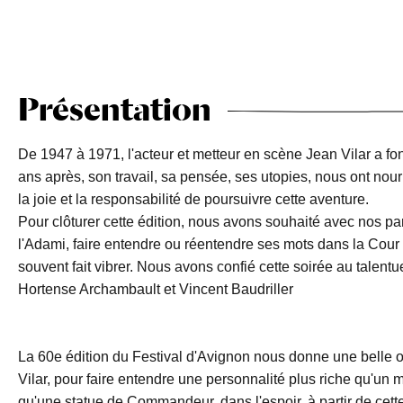
Présentation
De 1947 à 1971, l'acteur et metteur en scène Jean Vilar a fon
ans après, son travail, sa pensée, ses utopies, nous ont nou
la joie et la responsabilité de poursuivre cette aventure.
Pour clôturer cette édition, nous avons souhaité avec nos par
l'Adami, faire entendre ou réentendre ses mots dans la Cour 
souvent fait vibrer. Nous avons confié cette soirée au talentu
Hortense Archambault et Vincent Baudriller
La 60e édition du Festival d'Avignon nous donne une belle o
Vilar, pour faire entendre une personnalité plus riche qu'un 
qu'une statue de Commandeur, dans l'espoir, à partir de cette