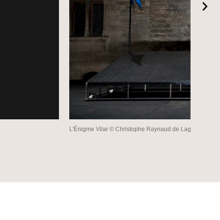
L'Énigme Vilar © Christophe Raynaud de Lage / Festival