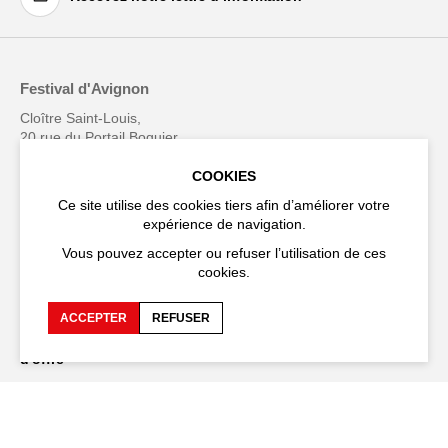
Festival d'Avignon
Cloître Saint-Louis,
20 rue du Portail Boquier,
84000 Avignon
COOKIES
+33 (0)4 90 27 66 50
Ce site utilise des cookies tiers afin d’améliorer votre
expérience de navigation.
Vous pouvez accepter ou refuser l’utilisation de ces
cookies.
Accessibilité
FAQ
ACCEPTER
REFUSER
Recrutements et appels
Espace production
d'offre
Espace presse
Espace compagnies
Espace équipe
Publications et
téléchargements