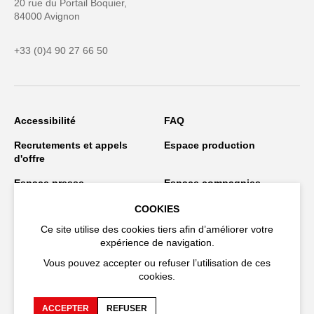
20 rue du Portail Boquier,
84000 Avignon
+33 (0)4 90 27 66 50
Accessibilité
FAQ
Recrutements et appels
Espace production
d'offre
Espace presse
Espace compagnies
Espace équipe
Publications et
COOKIES
téléchargements
Ce site utilise des cookies tiers afin d’améliorer votre
expérience de navigation.
Crédits
Protection des données
personnelles
Vous pouvez accepter ou refuser l’utilisation de ces
cookies.
Spectacles en tournée
ACCEPTER
REFUSER