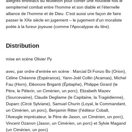
allègres entrelacs du feuilleton pour conter une nouvelle fois le
sempiternel combat entre l'homme et son diable et l'éternelle
alliance de l'homme et de Dieu. C'est aussi une façon de faire
passer le XXe siècle en jugement – le jugement d'un moraliste
poète à la fureur joyeuse (comme l'Apocalypse du titre).
Distribution
mise en scène Olivier Py
avec, par ordre d'entrée en scène : Marcial Di Fonzo Bo (Orion),
Céline Chéenne (Espérance), Yann-Joël Collin (Acamas), Michel
Fau (Horn), Eléonore Briganti (Épitaphe), Philippe Girard (le
Père, le Pèlerin, un Cimérien, un porc), Elizabeth Mazev
(Sourcevaine), Claude Degliame (le Capitaine, la Tragédienne),
Duparc (Circé Sylviane), Samuel Churin (Loyal, le Commandant,
un Cimérien, un porc), Benjamin Ritter (l'éditeur Cobalt,
l'Aveugle imprécateur, le Père de Jason, un Cimérien, un porc),
Vincent Ozanon (Jason, un Cimérien, un porc) et Sylvie Magand
(un Cimérien, un porc)