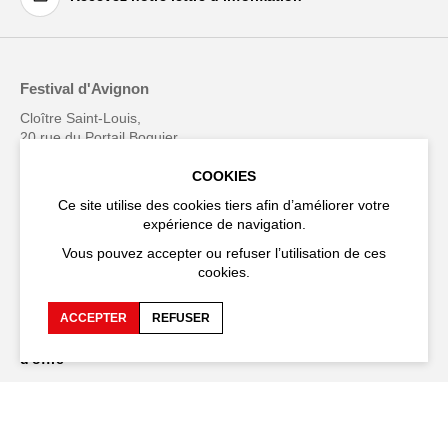
Festival d'Avignon
Cloître Saint-Louis,
20 rue du Portail Boquier,
84000 Avignon
COOKIES
+33 (0)4 90 27 66 50
Ce site utilise des cookies tiers afin d’améliorer votre
expérience de navigation.
Vous pouvez accepter ou refuser l’utilisation de ces
cookies.
Accessibilité
FAQ
ACCEPTER
REFUSER
Recrutements et appels
Espace production
d'offre
Espace presse
Espace compagnies
Espace équipe
Publications et
téléchargements