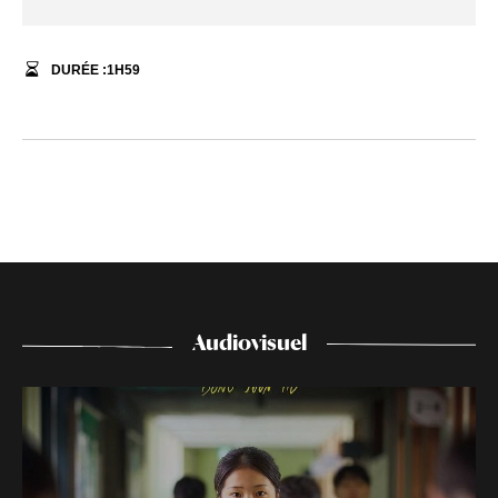
DURÉE :
1
H
59
Audiovisuel