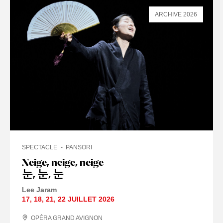
ARCHIVE 2026
SPECTACLE
PANSORI
Neige, neige, neige
눈, 눈, 눈
Lee Jaram
17
,
18
,
21
,
22 JUILLET
2026
OPÉRA GRAND AVIGNON