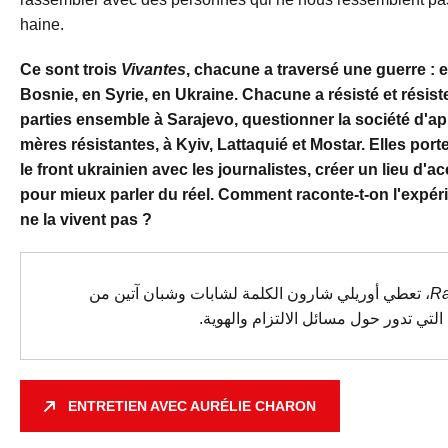
haine.
Ce sont trois
Vivantes
, chacune a traversé une guerre : 
Bosnie, en Syrie, en Ukraine. Chacune a résisté et résist
parties ensemble à Sarajevo, questionner la société d'aprè
mères résistantes, à Kyiv, Lattaquié et Mostar. Elles port
le front ukrainien avec les journalistes, créer un lieu d'acc
pour mieux parler du réel. Comment raconte-t-on l'expéri
ne la vivent pas ?
، تعطي أوريلي شارون الكلمة لشابات وشبان آتين من
Ra
لتي تدور حول مسائل الالتزام والهوية
ENTRETIEN AVEC AURÉLIE CHARON