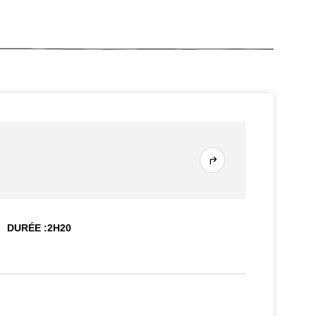
DURÉE :
2
H
20