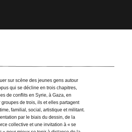
guer sur scène des jeunes gens autour
us qui se décline en trois chapitres,
s de conflits en Syrie, à Gaza, en
roupes de trois, ils et elles partagent
e, familial, social, artistique et militant.
ntation par le biais du dessin, de la
rce collective et une invitation à « se
» pour mieux se tenir à distance de la