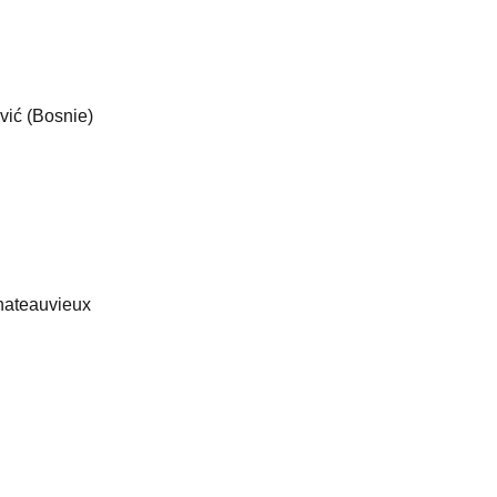
vić (Bosnie)
Chateauvieux